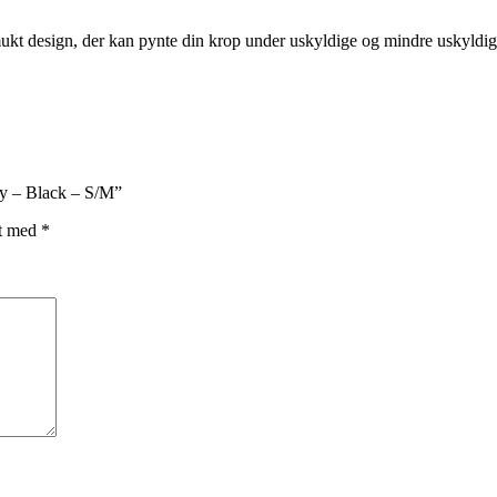
kt design, der kan pynte din krop under uskyldige og mindre uskyldige 
dy – Black – S/M”
et med
*