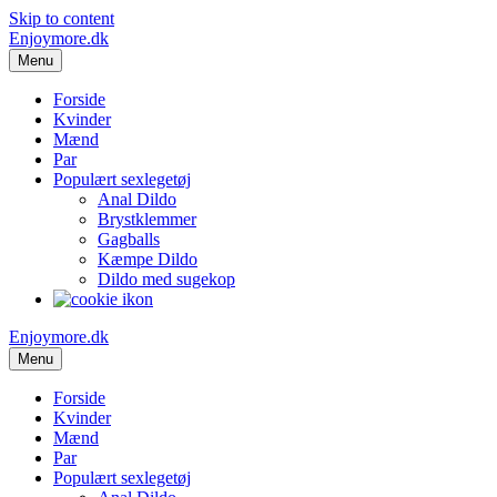
Skip to content
Enjoymore.dk
Menu
Forside
Kvinder
Mænd
Par
Populært sexlegetøj
Anal Dildo
Brystklemmer
Gagballs
Kæmpe Dildo
Dildo med sugekop
Enjoymore.dk
Menu
Forside
Kvinder
Mænd
Par
Populært sexlegetøj