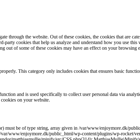
te through the website. Out of these cookies, the cookies that are cate
hird-party cookies that help us analyze and understand how you use this
ting out of some of these cookies may have an effect on your browsing 
properly. This category only includes cookies that ensures basic functio
function and is used specifically to collect user personal data via anal
e cookies on your website.
r) must be of type string, array given in /var/www/enjoymore.dk/publ
 /var/www/enjoymore.dk/public_html/wp-content/plugins/wp-rocket/vend
dor/matthiasmullie/minify/src/CSS.php(314): MatthiasMullie\Minify\C