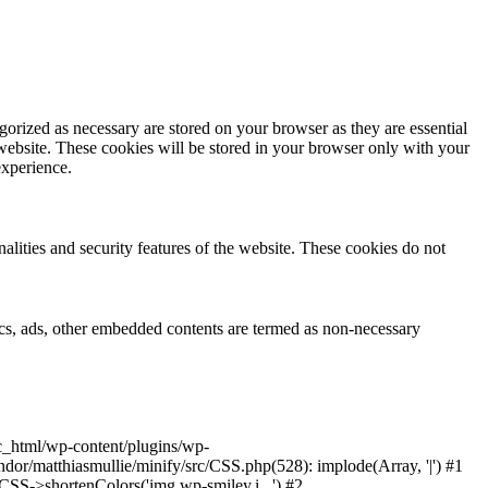
gorized as necessary are stored on your browser as they are essential
 website. These cookies will be stored in your browser only with your
experience.
nalities and security features of the website. These cookies do not
ytics, ads, other embedded contents are termed as non-necessary
ic_html/wp-content/plugins/wp-
or/matthiasmullie/minify/src/CSS.php(528): implode(Array, '|') #1
SS->shortenColors('img.wp-smiley,i...') #2