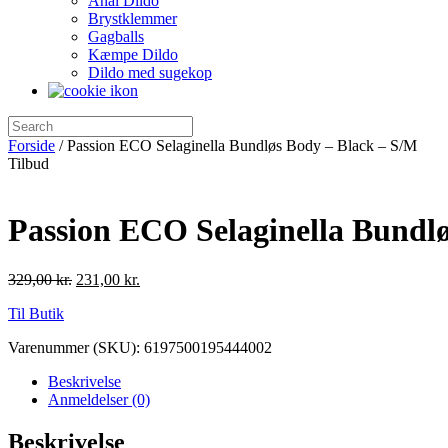
Anal Dildo
Brystklemmer
Gagballs
Kæmpe Dildo
Dildo med sugekop
Forside
/ Passion ECO Selaginella Bundløs Body – Black – S/M
Tilbud
Passion ECO Selaginella Bundl
329,00
kr.
231,00
kr.
Til Butik
Varenummer (SKU):
6197500195444002
Beskrivelse
Anmeldelser (0)
Beskrivelse