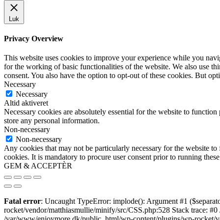
Luk
Privacy Overview
This website uses cookies to improve your experience while you naviga
for the working of basic functionalities of the website. We also use t
consent. You also have the option to opt-out of these cookies. But op
Necessary
Necessary
Altid aktiveret
Necessary cookies are absolutely essential for the website to function 
store any personal information.
Non-necessary
Non-necessary
Any cookies that may not be particularly necessary for the website to 
cookies. It is mandatory to procure user consent prior to running thes
GEM & ACCEPTÈR
Fatal error
: Uncaught TypeError: implode(): Argument #1 ($separato
rocket/vendor/matthiasmullie/minify/src/CSS.php:528 Stack trace: #0
/var/www/enjoymore.dk/public_html/wp-content/plugins/wp-rocket/ven