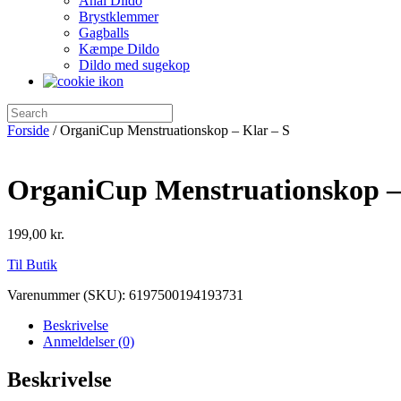
Anal Dildo
Brystklemmer
Gagballs
Kæmpe Dildo
Dildo med sugekop
Forside
/ OrganiCup Menstruationskop – Klar – S
OrganiCup Menstruationskop – 
199,00
kr.
Til Butik
Varenummer (SKU):
6197500194193731
Beskrivelse
Anmeldelser (0)
Beskrivelse