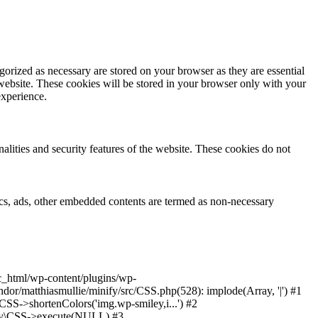
gorized as necessary are stored on your browser as they are essential
 website. These cookies will be stored in your browser only with your
experience.
nalities and security features of the website. These cookies do not
ytics, ads, other embedded contents are termed as non-necessary
ic_html/wp-content/plugins/wp-
or/matthiasmullie/minify/src/CSS.php(528): implode(Array, '|') #1
SS->shortenColors('img.wp-smiley,i...') #2
nify\CSS->execute(NULL) #3