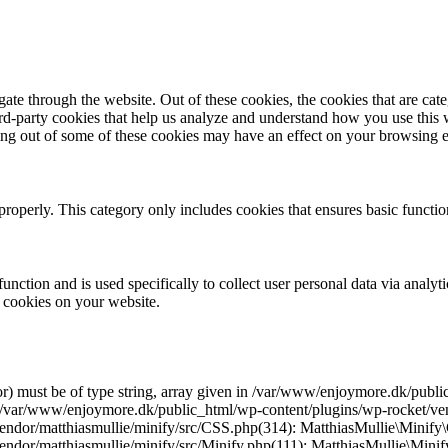
te through the website. Out of these cookies, the cookies that are cate
hird-party cookies that help us analyze and understand how you use this
ting out of some of these cookies may have an effect on your browsing 
properly. This category only includes cookies that ensures basic functio
function and is used specifically to collect user personal data via anal
e cookies on your website.
r) must be of type string, array given in /var/www/enjoymore.dk/publ
 /var/www/enjoymore.dk/public_html/wp-content/plugins/wp-rocket/vend
dor/matthiasmullie/minify/src/CSS.php(314): MatthiasMullie\Minify\C
endor/matthiasmullie/minify/src/Minify.php(111): MatthiasMullie\Mi