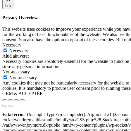
Luk
Privacy Overview
This website uses cookies to improve your experience while you naviga
for the working of basic functionalities of the website. We also use t
consent. You also have the option to opt-out of these cookies. But op
Necessary
Necessary
Altid aktiveret
Necessary cookies are absolutely essential for the website to function 
store any personal information.
Non-necessary
Non-necessary
Any cookies that may not be particularly necessary for the website to 
cookies. It is mandatory to procure user consent prior to running thes
GEM & ACCEPTÈR
Fatal error
: Uncaught TypeError: implode(): Argument #1 ($separato
rocket/vendor/matthiasmullie/minify/src/CSS.php:528 Stack trace: #0
/var/www/enjoymore.dk/public_html/wp-content/plugins/wp-rocket/ven
/var/www/enjoymore.dk/public_html/wp-content/plugins/wp-rocket/v