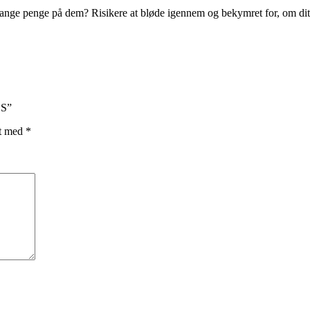
nge penge på dem? Risikere at bløde igennem og bekymret for, om dit u
 S”
et med
*