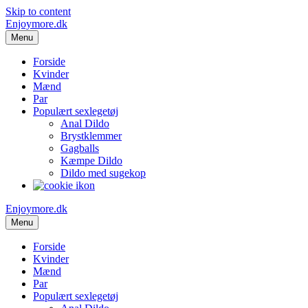
Skip to content
Enjoymore.dk
Menu
Forside
Kvinder
Mænd
Par
Populært sexlegetøj
Anal Dildo
Brystklemmer
Gagballs
Kæmpe Dildo
Dildo med sugekop
Enjoymore.dk
Menu
Forside
Kvinder
Mænd
Par
Populært sexlegetøj