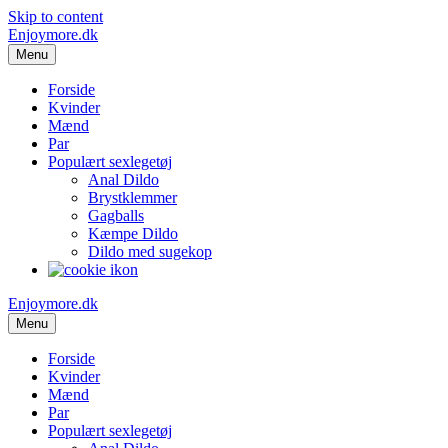
Skip to content
Enjoymore.dk
Menu
Forside
Kvinder
Mænd
Par
Populært sexlegetøj
Anal Dildo
Brystklemmer
Gagballs
Kæmpe Dildo
Dildo med sugekop
Enjoymore.dk
Menu
Forside
Kvinder
Mænd
Par
Populært sexlegetøj