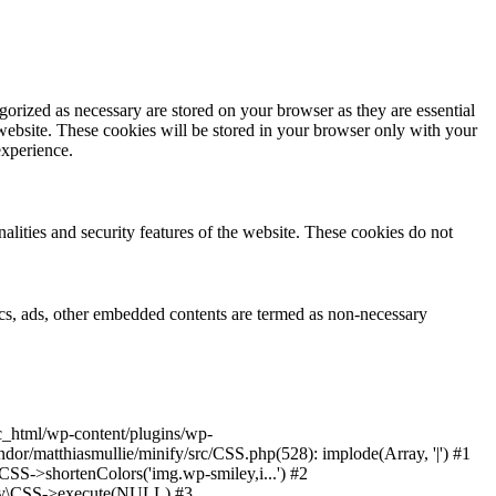
gorized as necessary are stored on your browser as they are essential
 website. These cookies will be stored in your browser only with your
experience.
nalities and security features of the website. These cookies do not
ytics, ads, other embedded contents are termed as non-necessary
ic_html/wp-content/plugins/wp-
or/matthiasmullie/minify/src/CSS.php(528): implode(Array, '|') #1
SS->shortenColors('img.wp-smiley,i...') #2
nify\CSS->execute(NULL) #3