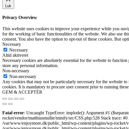
Luk
Privacy Overview
This website uses cookies to improve your experience while you naviga
for the working of basic functionalities of the website. We also use t
consent. You also have the option to opt-out of these cookies. But op
Necessary
Necessary
Altid aktiveret
Necessary cookies are absolutely essential for the website to function 
store any personal information.
Non-necessary
Non-necessary
Any cookies that may not be particularly necessary for the website to 
cookies. It is mandatory to procure user consent prior to running thes
GEM & ACCEPTÈR
Fatal error
: Uncaught TypeError: implode(): Argument #1 ($separato
rocket/vendor/matthiasmullie/minify/src/CSS.php:528 Stack trace: #0
/var/www/enjoymore.dk/public_html/wp-content/plugins/wp-rocket/ven
/var/www/enjoymore.dk/public_html/wp-content/plugins/wp-rocket/v