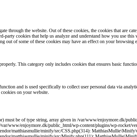
te through the website. Out of these cookies, the cookies that are cate
hird-party cookies that help us analyze and understand how you use this
ting out of some of these cookies may have an effect on your browsing 
properly. This category only includes cookies that ensures basic functio
function and is used specifically to collect user personal data via anal
e cookies on your website.
r) must be of type string, array given in /var/www/enjoymore.dk/publ
 /var/www/enjoymore.dk/public_html/wp-content/plugins/wp-rocket/vend
dor/matthiasmullie/minify/src/CSS.php(314): MatthiasMullie\Minify\C
endor/matthiasmullie/minify/src/Minify.php(111): MatthiasMullie\Mi