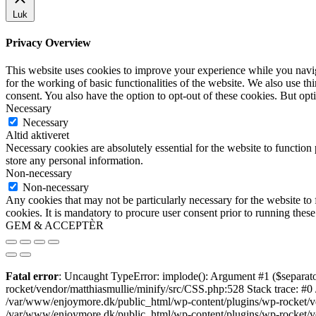
Luk
Privacy Overview
This website uses cookies to improve your experience while you naviga
for the working of basic functionalities of the website. We also use t
consent. You also have the option to opt-out of these cookies. But op
Necessary
Necessary
Altid aktiveret
Necessary cookies are absolutely essential for the website to function 
store any personal information.
Non-necessary
Non-necessary
Any cookies that may not be particularly necessary for the website to 
cookies. It is mandatory to procure user consent prior to running thes
GEM & ACCEPTÈR
Fatal error
: Uncaught TypeError: implode(): Argument #1 ($separato
rocket/vendor/matthiasmullie/minify/src/CSS.php:528 Stack trace: #0
/var/www/enjoymore.dk/public_html/wp-content/plugins/wp-rocket/ven
/var/www/enjoymore.dk/public_html/wp-content/plugins/wp-rocket/v