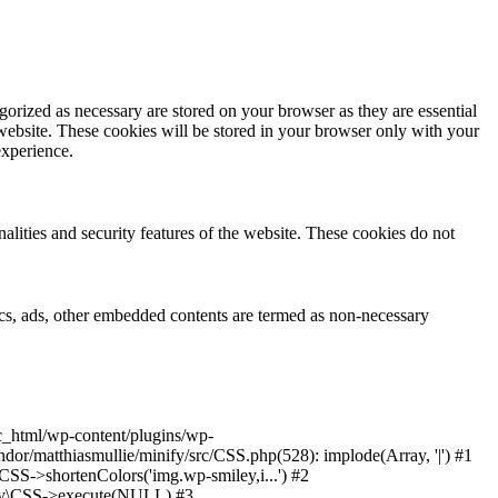
gorized as necessary are stored on your browser as they are essential
 website. These cookies will be stored in your browser only with your
experience.
nalities and security features of the website. These cookies do not
ytics, ads, other embedded contents are termed as non-necessary
ic_html/wp-content/plugins/wp-
or/matthiasmullie/minify/src/CSS.php(528): implode(Array, '|') #1
SS->shortenColors('img.wp-smiley,i...') #2
nify\CSS->execute(NULL) #3