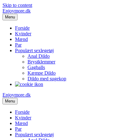
Skip to content
Enjoymore.dk
Menu
Forside
Kvinder
Mænd
Par
Populært sexlegetøj
Anal Dildo
Brystklemmer
Gagballs
Kæmpe Dildo
Dildo med sugekop
Enjoymore.dk
Menu
Forside
Kvinder
Mænd
Par
Populært sexlegetøj