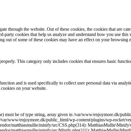
te through the website. Out of these cookies, the cookies that are cate
hird-party cookies that help us analyze and understand how you use this
ting out of some of these cookies may have an effect on your browsing 
properly. This category only includes cookies that ensures basic functio
function and is used specifically to collect user personal data via anal
e cookies on your website.
r) must be of type string, array given in /var/www/enjoymore.dk/publ
 /var/www/enjoymore.dk/public_html/wp-content/plugins/wp-rocket/vend
dor/matthiasmullie/minify/src/CSS.php(314): MatthiasMullie\Minify\C
endor/matthiasmullie/minify/src/Minify.php(111): MatthiasMullie\Mi