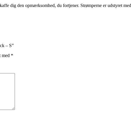
 skaffe dig den opmærksomhed, du fortjener. Strømperne er udstyret med
ack – S”
et med
*