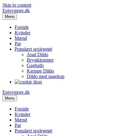
Skip to content
Enjoymore.dk
Menu
Forside
Kvinder
Mænd
Par
Populært sexlegetøj
Anal Dildo
Brystklemmer
Gagballs
Kæmpe Dildo
Dildo med sugekop
Enjoymore.dk
Menu
Forside
Kvinder
Mænd
Par
Populært sexlegetøj