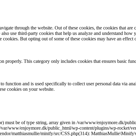
igate through the website. Out of these cookies, the cookies that are c
We also use third-party cookies that help us analyze and understand how 
ese cookies. But opting out of some of these cookies may have an effect
ion properly. This category only includes cookies that ensures basic func
to function and is used specifically to collect user personal data via a
hese cookies on your website.
r) must be of type string, array given in /var/www/enjoymore.dk/publ
 /var/www/enjoymore.dk/public_html/wp-content/plugins/wp-rocket/vend
dor/matthiasmullie/minify/src/CSS.php(314): MatthiasMullie\Minify\C