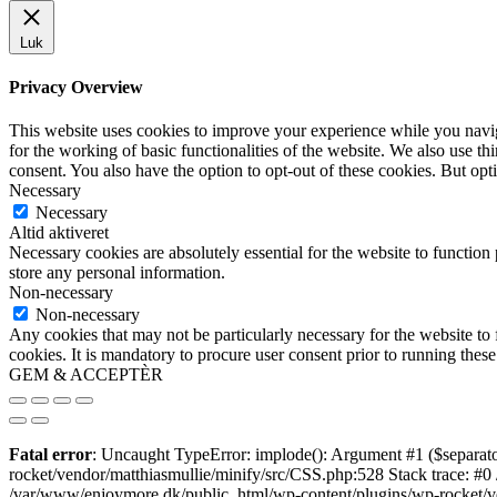
Luk
Privacy Overview
This website uses cookies to improve your experience while you naviga
for the working of basic functionalities of the website. We also use t
consent. You also have the option to opt-out of these cookies. But op
Necessary
Necessary
Altid aktiveret
Necessary cookies are absolutely essential for the website to function 
store any personal information.
Non-necessary
Non-necessary
Any cookies that may not be particularly necessary for the website to 
cookies. It is mandatory to procure user consent prior to running thes
GEM & ACCEPTÈR
Fatal error
: Uncaught TypeError: implode(): Argument #1 ($separato
rocket/vendor/matthiasmullie/minify/src/CSS.php:528 Stack trace: #0
/var/www/enjoymore.dk/public_html/wp-content/plugins/wp-rocket/ven