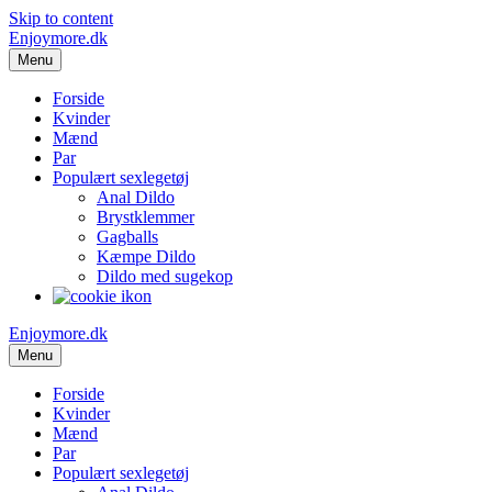
Skip to content
Enjoymore.dk
Menu
Forside
Kvinder
Mænd
Par
Populært sexlegetøj
Anal Dildo
Brystklemmer
Gagballs
Kæmpe Dildo
Dildo med sugekop
Enjoymore.dk
Menu
Forside
Kvinder
Mænd
Par
Populært sexlegetøj