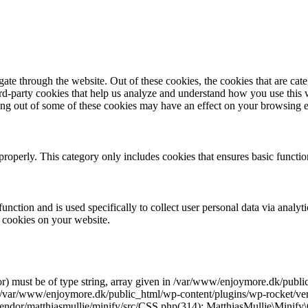
te through the website. Out of these cookies, the cookies that are cate
hird-party cookies that help us analyze and understand how you use this
ting out of some of these cookies may have an effect on your browsing 
properly. This category only includes cookies that ensures basic functio
function and is used specifically to collect user personal data via anal
e cookies on your website.
r) must be of type string, array given in /var/www/enjoymore.dk/publ
 /var/www/enjoymore.dk/public_html/wp-content/plugins/wp-rocket/vend
dor/matthiasmullie/minify/src/CSS.php(314): MatthiasMullie\Minify\C