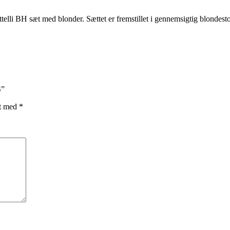
elli BH sæt med blonder. Sættet er fremstillet i gennemsigtig blondesto
S”
et med
*