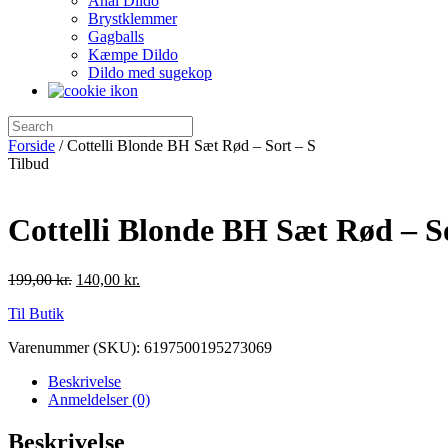
Anal Dildo
Brystklemmer
Gagballs
Kæmpe Dildo
Dildo med sugekop
Forside
/ Cottelli Blonde BH Sæt Rød – Sort – S
Tilbud
Cottelli Blonde BH Sæt Rød – S
199,00
kr.
140,00
kr.
Til Butik
Varenummer (SKU):
6197500195273069
Beskrivelse
Anmeldelser (0)
Beskrivelse