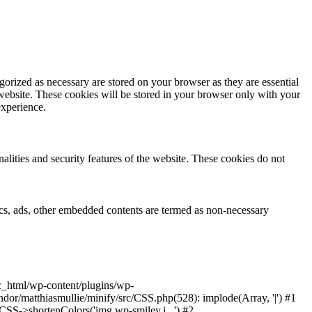
gorized as necessary are stored on your browser as they are essential
 website. These cookies will be stored in your browser only with your
experience.
nalities and security features of the website. These cookies do not
ytics, ads, other embedded contents are termed as non-necessary
ic_html/wp-content/plugins/wp-
or/matthiasmullie/minify/src/CSS.php(528): implode(Array, '|') #1
SS->shortenColors('img.wp-smiley,i...') #2