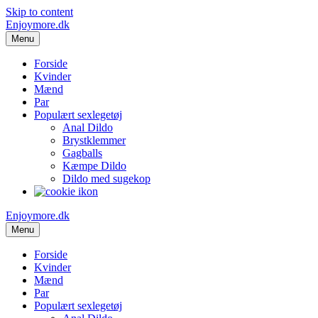
Skip to content
Enjoymore.dk
Menu
Forside
Kvinder
Mænd
Par
Populært sexlegetøj
Anal Dildo
Brystklemmer
Gagballs
Kæmpe Dildo
Dildo med sugekop
Enjoymore.dk
Menu
Forside
Kvinder
Mænd
Par
Populært sexlegetøj