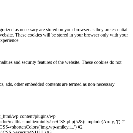
gorized as necessary are stored on your browser as they are essential
 website. These cookies will be stored in your browser only with your
experience.
nalities and security features of the website. These cookies do not
ytics, ads, other embedded contents are termed as non-necessary
ic_html/wp-content/plugins/wp-
or/matthiasmullie/minify/src/CSS.php(528): implode(Array, '|') #1
SS->shortenColors('img.wp-smiley,i...') #2
nify\CSS->execute(NULL) #3