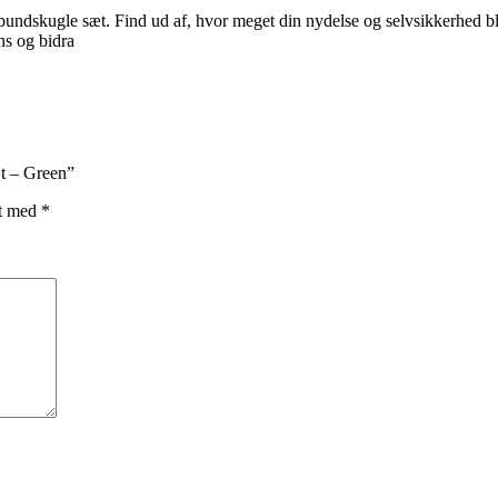
ndskugle sæt. Find ud af, hvor meget din nydelse og selvsikkerhed b
ns og bidra
t – Green”
et med
*