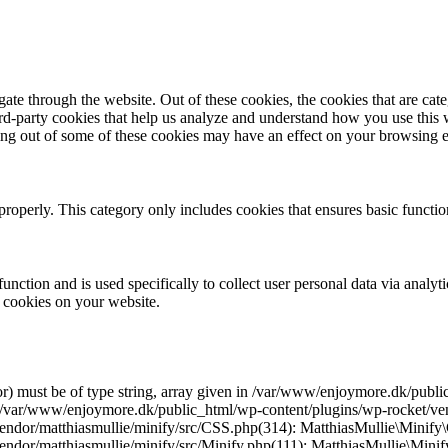
te through the website. Out of these cookies, the cookies that are cate
hird-party cookies that help us analyze and understand how you use this
ting out of some of these cookies may have an effect on your browsing 
properly. This category only includes cookies that ensures basic functio
function and is used specifically to collect user personal data via anal
e cookies on your website.
r) must be of type string, array given in /var/www/enjoymore.dk/publ
 /var/www/enjoymore.dk/public_html/wp-content/plugins/wp-rocket/vend
dor/matthiasmullie/minify/src/CSS.php(314): MatthiasMullie\Minify\C
endor/matthiasmullie/minify/src/Minify.php(111): MatthiasMullie\Mi