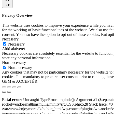
Luk
Privacy Overview
This website uses cookies to improve your experience while you naviga
for the working of basic functionalities of the website. We also use t
consent. You also have the option to opt-out of these cookies. But op
Necessary
Necessary
Altid aktiveret
Necessary cookies are absolutely essential for the website to function 
store any personal information.
Non-necessary
Non-necessary
Any cookies that may not be particularly necessary for the website to 
cookies. It is mandatory to procure user consent prior to running thes
GEM & ACCEPTÈR
Fatal error
: Uncaught TypeError: implode(): Argument #1 ($separato
rocket/vendor/matthiasmullie/minify/src/CSS.php:528 Stack trace: #0
/var/www/enjoymore.dk/public_html/wp-content/plugins/wp-rocket/ven
/var/www/enjoymore.dk/public_html/wp-content/plugins/wp-rocket/v